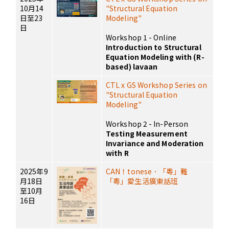
10月14
"Structural Equation
日至23
Modeling"
日
Workshop 1 - Online
Introduction to Structural
Equation Modeling with (R-
based) lavaan
CTL x GS Workshop Series on
"Structural Equation
Modeling"
Workshop 2 - In-Person
Testing Measurement
Invariance and Moderation
with R
2025年9
CAN！tonese．「粵」難
月18日
「粵」愛生活廣東話班
至10月
16日