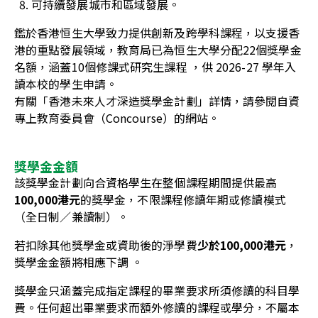
可持續發展城市和區域發展。
鑑
於香港
恒生大學致力提供創新及跨學科課程，
以
支援香
港的
重點
發展領域
，教育局已
為
恒
生大學分配
22
個獎學金
名額，涵蓋
10
個
修
課
式研究生課程
，
供
2026-27
學年
入
讀本校
的
學生申請
。
有關「香港未來人才深造獎學金計劃」詳情，請參閱
自資
專上教育委員會（Concourse）的網站
。
獎學金金額
該獎學金計劃
向合資格學生在
整個課程期間
提供最高
100,000港元
的獎學金，
不限課程修讀年期或修讀模式
（全日制／兼讀制）。
若扣除其他獎學金或資助後的淨學費
少於
100,000
港元
，
獎學金金額將相應下調
。
獎學金只涵蓋完成指定課程的畢業要求所須修讀的科目學
費
。
任何超出
畢業
要求而額外修讀的課程或學分，不屬
本