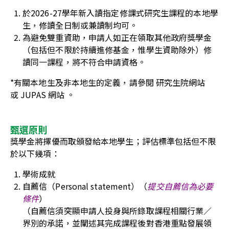
於
2026-27
學年新入讀指定修
課
式研究生課程的本地學
生，修讀全日制或兼讀制均可
。
為避免雙重資助，申請人如正在領取其他政府獎學金
（包括但不限於持續進修基金，惟學生資助除外）修
讀同一課程，將不符合申請資格
。
*
有關本地生及非本地生的定義，請參閱
研究生院
網站
或
JUPAS
網站
。
甄選原則
獎學金將擇優而取頒發給本地學生；評估標準包括但不限
於以下幾項
：
學術成就
自薦信（
Personal statement）（
提交自薦信為必要
條件
）
（自薦信須突顯申請人投身與所錄取課程相關行業／
界別的承諾，並闡述其完成課程後對香港重點發展領