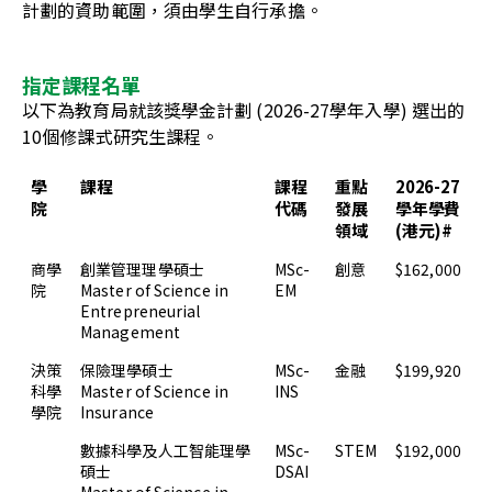
計劃的
資助範圍，須由學生自行承擔
。
指定課程名單
以下為教育局就
該獎學金計劃
(
2026-27
學年
入學)
選出的
10
個
修
課
式研究生課程
。
學
課程
課程
重點
2026-27
院
代碼
發展
學年學費
領域
(港元)#
商學
創業管理理學碩士
MSc-
創意
$162,000
院
Master of Science in
EM
Entrepreneurial
Management
決策
保險理學碩士
MSc-
金融
$199,920
科學
Master of Science in
INS
學院
Insurance
數據科學及人工智能理學
MSc-
STEM
$192,000
碩士
DSAI