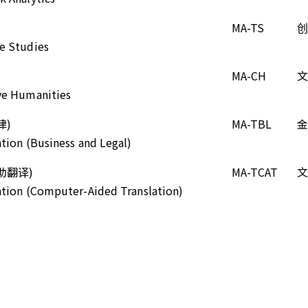
MA-TS
创
re Studies
MA-CH
文
ive Humanities
律)
MA-TBL
金
ation (Business and Legal)
助翻译)
MA-TCAT
文
lation (Computer-Aided Translation)