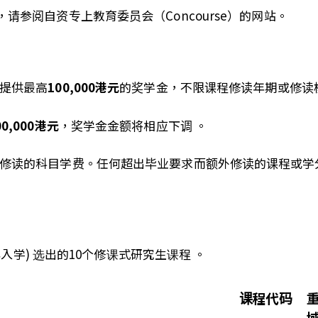
，请参阅
自资专上教育委员会（Concourse）的网站
。
提供最高
100,000港元
的奖学金，不限课程修读年期或修读
0,000港元
，奖学金金额将相应下调 。
修读的科目学费。任何超出毕业要求而额外修读的课程或学
年入学) 选出的10个修
课
式研究生课程 。
课程代码