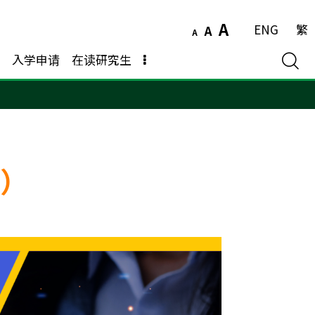
A
ENG
繁
A
A
入学申请
在读研究生
年）