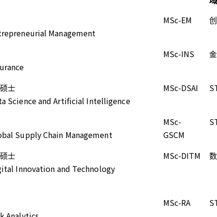
MSc-EM
创
ntrepreneurial Management
MSc-INS
金
surance
硕士
MSc-DSAI
S
a Science and Artificial Intelligence
MSc-
S
lobal Supply Chain Management
GSCM
硕士
MSc-DITM
数
gital Innovation and Technology
MSc-RA
S
k Analytics