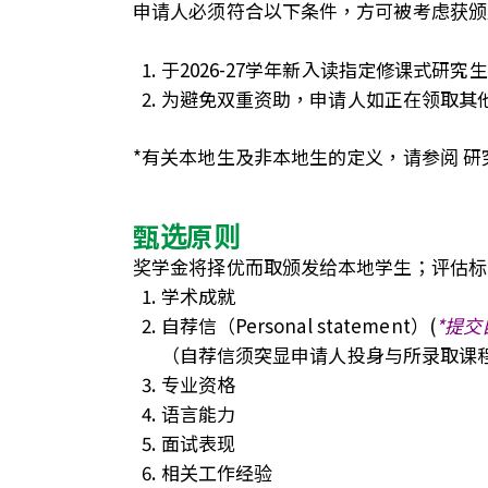
申请人必须符合以下条件，方可被考虑获颁
于2026-27学年新入读指定修
课
式研究生
为避免双重资助，申请人如正在领取其
*有关本地生及非本地生的定义，请参阅
研
甄选原则
奖学金将择优而取颁发给本地学生；评估标
学术成就
自荐信（Personal statement）(
*提
（自荐信须突显申请人投身与所录取课
专业资格
语言能力
面试表现
相关工作经验