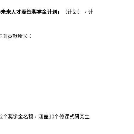
港未来人才深造奖学金计划」
（计划）。计
方向贡献所长：
个奖学金名额，涵盖10个修
课
式研究生