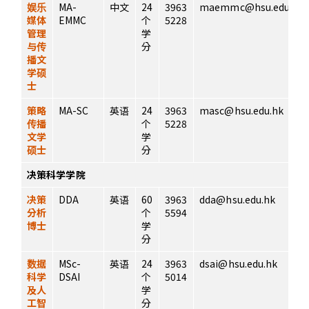
娱乐
MA-
中文
24
3963
maemmc@hsu.edu.hk
媒体
EMMC
个
5228
管理
学
与传
分
播文
学硕
士
策略
MA-SC
英语
24
3963
masc@hsu.edu.hk
传播
个
5228
文学
学
硕士
分
决策科学学院
决策
DDA
英语
60
3963
dda@hsu.edu.hk
分析
个
5594
博士
学
分
数据
MSc-
英语
24
3963
dsai@hsu.edu.hk
科学
DSAI
个
5014
及人
学
工智
分