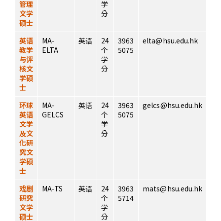
管理
学
文学
分
硕士
英语
MA-
英语
24
3963
elta@hsu.edu.hk
教学
ELTA
个
5075
与评
学
核文
分
学硕
士
环球
MA-
英语
24
3963
gelcs@hsu.edu.hk
英语
GELCS
个
5075
文学
学
及文
分
化研
究文
学硕
士
戏剧
MA-TS
英语
24
3963
mats@hsu.edu.hk
研究
个
5714
文学
学
硕士
分