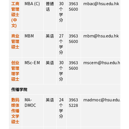
工商
MBA (C)
普通
30
3963
mbac@hsu.edu.hk
管理
话
个
5600
硕士
学
(中
分
文)
商业
MBM
英语
27
3963
mbm@hsu.edu.hk
管理
个
5600
硕士
学
分
创业
MSc-EM
英语
30
3963
mscem@hsu.edu.hk
管理
个
5600
理学
学
硕士
分
传播学院
数码
MA-
英语
24
3963
madmoc@hsu.edu.hk
媒体
DMOC
个
5228
传播
学
文学
分
硕士