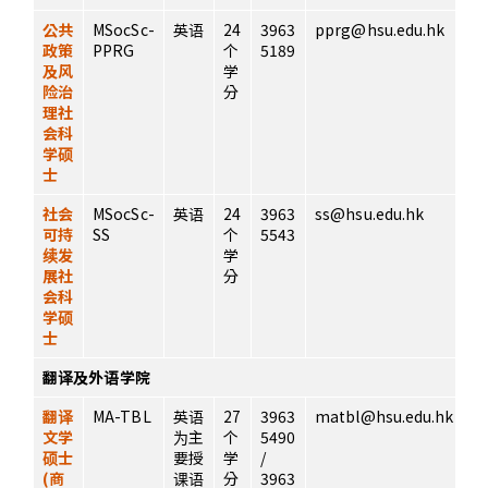
公共
MSocSc-
英语
24
3963
pprg@hsu.edu.hk
政策
PPRG
个
5189
及风
学
险治
分
理社
会科
学硕
士
社会
MSocSc-
英语
24
3963
ss@hsu.edu.hk
可持
SS
个
5543
续发
学
展社
分
会科
学硕
士
翻译及外语学院
翻译
MA-TBL
英语
27
3963
matbl@hsu.edu.hk
文学
为主
个
5490
硕士
要授
学
/
(商
课语
分
3963