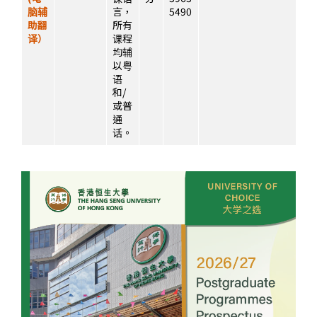
脑辅
言，
5490
助翻
所有
译）
课程
均辅
以粤
语
和/
或普
通
话。