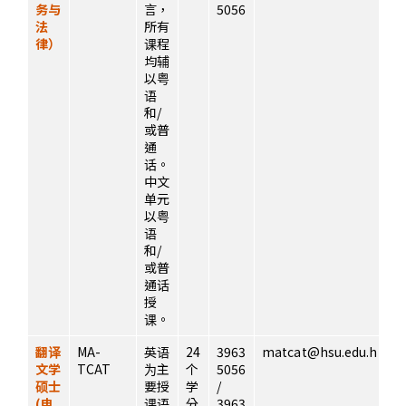
务与
言，
5056
法
所有
律）
课程
均辅
以粤
语
和/
或普
通
话。
中文
单元
以粤
语
和/
或普
通话
授
课。
翻译
MA-
英语
24
3963
matcat@hsu.edu.hk
文学
TCAT
为主
个
5056
硕士
要授
学
/
(电
课语
分
3963