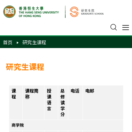
首页
研究生课程
研究生课程
课
课程简
授
总
电话
电邮
程
称
课
修
语
读
言
学
分
商学院