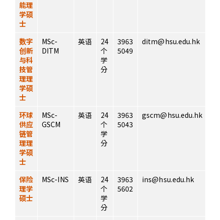
能理
学硕
士
数字
MSc-
英语
24
3963
ditm@hsu.edu.hk
创新
DITM
个
5049
与科
学
技管
分
理理
学硕
士
环球
MSc-
英语
24
3963
gscm@hsu.edu.hk
供应
GSCM
个
5043
链管
学
理理
分
学硕
士
保险
MSc-INS
英语
24
3963
ins@hsu.edu.hk
理学
个
5602
硕士
学
分