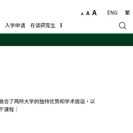
A
ENG
繁
A
A
入学申请
在读研究生
融合了两所大学的独特优势和学术造诣，以
下课程：