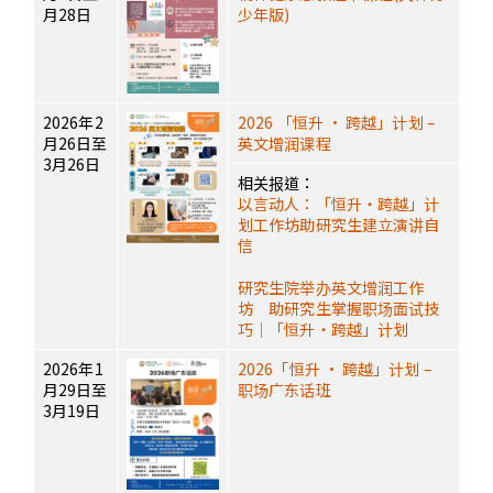
月28日
少年版)
2026年2
2026 「恒升 · 跨越」计划 –
月26日至
英文增润课程
3月26日
相关报道：
以言动人：「恒升・跨越」计
划工作坊助研究生建立演讲自
信
研究生院举办英文增润工作
坊 助研究生掌握职场面试技
巧｜「恒升・跨越」计划
2026年1
2026「恒升 · 跨越」计划 –
月29日至
职场广东话班
3月19日