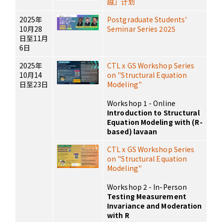
越」计划
2025年
Postgraduate Students'
10月28
Seminar Series 2025
日至11月
6日
2025年
CTL x GS Workshop Series
10月14
on "Structural Equation
日至23日
Modeling"
Workshop 1 - Online
Introduction to Structural
Equation Modeling with (R-
based) lavaan
CTL x GS Workshop Series
on "Structural Equation
Modeling"
Workshop 2 - In-Person
Testing Measurement
Invariance and Moderation
with R