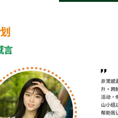
计划
感言
非常感
升·跨
活动，
山小组
帮助我