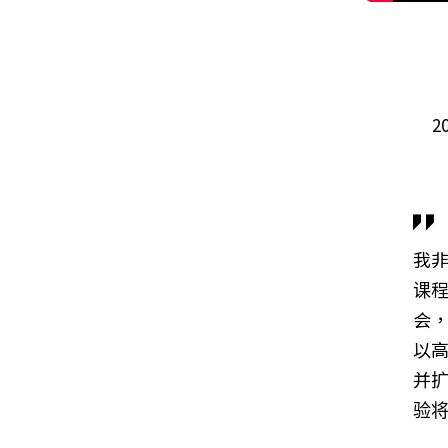
2
我
课
会
以
并
验