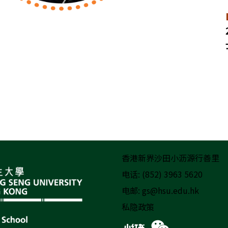
香港新界沙田小沥源行善里
电话: (852) 3963 5620
电邮:
gs@hsu.edu.hk
私隐政策